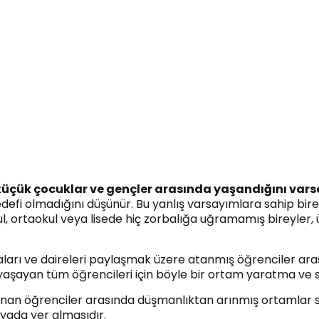
küçük çocuklar ve gençler arasında yaşandığını var
defi olmadığını düşünür. Bu yanlış varsayımlara sahip birey
kul, ortaokul veya lisede hiç zorbalığa uğramamış bireyler
daları ve daireleri paylaşmak üzere atanmış öğrenciler ara
yaşayan tüm öğrencileri için böyle bir ortam yaratma ve 
unan öğrenciler arasında düşmanlıktan arınmış ortamlar s
yada yer almasıdır.