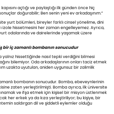
 kapısını açtığı ve paylaştığı ilk günden önce hiç
onuçlar doğurabilir; Ben senin yeni ev arkadaşınım.”
e yurt bölümleri, bireyler farklı cinsel yönelime, dini
rı izole hissetmesini her zaman engelleyemez. Ayrıca,
 yurt odalarında ve dairelerinde yaşamak üzere
miş bir iç zamanlı bombanın sonucudur
a yalnız hissettiğinde nasıl tepki verdiğini bilmesi
ağını bilemiyor. Oda arkadaşlarının onları taciz etmek
ım uzakta uyutulan, aniden uygunsuz bir zalimlik
iç zamanlı bombanın sonucudur. Bomba, ebeveynlerinin
ine zaten yerleştirilmişti. Bomba ayrıca, ilk üniversite
kınamak ve ifşa etmek için kişisel bir misyon üstlenmek
 her erkek ya da kıza yerleştiriliyor; bu kişiye, bir
temin saldırgan dil ve şiddetli eylemler olduğu