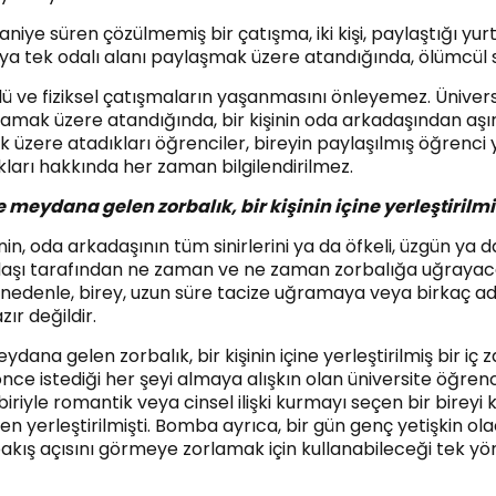
iye süren çözülmemiş bir çatışma, iki kişi, paylaştığı yurt
eya tek odalı alanı paylaşmak üzere atandığında, ölümcül s
ü ve fiziksel çatışmaların yaşanmasını önleyemez. Üniversit
amak üzere atandığında, bir kişinin oda arkadaşından aşı
 üzere atadıkları öğrenciler, bireyin paylaşılmış öğrenci
kları hakkında her zaman bilgilendirilmez.
eydana gelen zorbalık, bir kişinin içine yerleştiril
inin, oda arkadaşının tüm sinirlerini ya da öfkeli, üzgün ya d
rkadaşı tarafından ne zaman ve ne zaman zorbalığa uğrayac
u nedenle, birey, uzun süre tacize uğramaya veya birkaç ad
ır değildir.
ana gelen zorbalık, bir kişinin içine yerleştirilmiş bir 
e istediği her şeyi almaya alışkın olan üniversite öğrencis
riyle romantik veya cinsel ilişki kurmayı seçen bir bireyi 
yerleştirilmişti. Bomba ayrıca, bir gün genç yetişkin olacak
akış açısını görmeye zorlamak için kullanabileceği tek yön