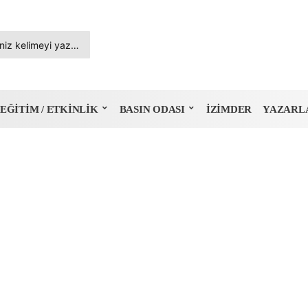
EĞITIM / ETKINLIK
BASIN ODASI
İZIMDER
YAZARL