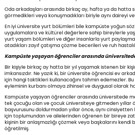
Oda arkadaşları arasında birkaç ay, hafta ya da hatta san
görmedikleri veya konuşmadıkları biriyle aynı daireyi v
En iyi üniversite yurt bölümleri bile kampüste yoğun sözl
uygulamalara ve kültürel değerlere sahip bireylerle yaş
yurt yaşam bölümleri ve diğer insanlarla yurt paylaşmak
atadıkları zayıf çatışma çözme becerileri ve ruh hastalı
Kampüste yaşayan öğrenciler arasında üniversitede m
Bir kişiyle birkaç ay hatta bir yıl yaşamak istenen bir kiş
imkansızdır. Ne yazık ki, bir üniversite öğrencisi ev a
için hangi taktikleri kullanacağını tahmin edemezler. B
eyleminin kurbanı olmaya zihinsel ve duygusal olarak haz
Kampüste yaşayan öğrenciler arasında üniversitede meyd
tek çocuğu olan ve çocuk üniversiteye gitmeden yıllar önc
başvurusunu doldurmadan yıllar önce, aynı cinsiyetten bi
için toplumundan ve ailelerinden öğrenen bir bireye zaten 
kişinin bir anlaşmazlığı çözmek veya başkalarını kendi b
öğretilmiş.