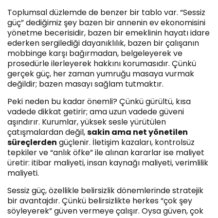
Toplumsal düzlemde de benzer bir tablo var. “Sessiz
güç” dediğimiz şey bazen bir annenin ev ekonomisini
yönetme becerisidir, bazen bir emeklinin hayatı idare
ederken sergilediği dayanıklılık, bazen bir çalışanın
mobbinge karşı bağırmadan, belgeleyerek ve
prosedürle ilerleyerek hakkını korumasıdır. Çünkü
gerçek güç, her zaman yumruğu masaya vurmak
değildir; bazen masayı sağlam tutmaktır.
Peki neden bu kadar önemli? Çünkü gürültü, kısa
vadede dikkat getirir; ama uzun vadede güveni
aşındırır. Kurumlar, yüksek sesle yürütülen
çatışmalardan değil,
sakin ama net yönetilen
süreçlerden
güçlenir. İletişim kazaları, kontrolsüz
tepkiler ve “anlık öfke” ile alınan kararlar ise maliyet
üretir: itibar maliyeti, insan kaynağı maliyeti, verimlilik
maliyeti.
Sessiz güç, özellikle belirsizlik dönemlerinde stratejik
bir avantajdır. Çünkü belirsizlikte herkes “çok şey
söyleyerek” güven vermeye çalışır. Oysa güven, çok