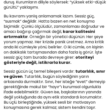
duruş. Kurumların diliyle söylersek: “yüksek etki–düşük
gürültü” yaklaşımı.
Bu kavramı yanlış anlamamak lazım. Sessiz güç,
“susmak” değildir. Hatta bazen en net konuşma
biçimidir. Çünkü ölçülüdür, zamanlaması doğrudur ve
amacı bağırıp çağırmak değil,
karar kalitesini
artırmaktır
. Örneğin bir yönetici düşünün: Her şeye
yorum yapmaz. Her krizde panik üretmez. Ama kritik
anda iki cümleyle yönü belirler. O iki cümle, on kişinin
on dakikalık tartışmasından daha fazla iş görür. İşte
sessiz güç tam burada devreye girer:
otoriteyi
gösteriyle değil, istikrarla kurar.
Sessiz gücün üç temel bileşeni vardır:
tutarlılık, sınır
ve güven
. Tutarlılık, bugün söylediğinin yarın
arkasında durmaktır. Sınır, her isteğe “evet” demeyip
gerektiğinde makul bir “hayır”ı kurumsal olgunlukla
ifade edebilmektir. Güven ise, başkalarının yanında
değil yokluğunda da aynı etik standardı korumaktır.
Bu üçlü birleştiğinde, yüksek sesli bir motivasyon
konuşmasına gerek kalmaz; sistem kendini taşır.