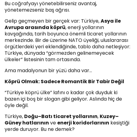
Bu coğrafyayı yönetebilirseniz avantaj,
yönetemezseniz baş ağrısı.
Gelip geçmeyen bir gerçek var: Türkiye,
Asya ile
Avrupa arasında köprü
, enerji yollarının
kavşağında, tarih boyunca önemli ticaret yollarının
merkezinde. Bir de üzerine NATO üyeliği, uluslararası
örgütlerdeki yeri eklendiğinde, tablo daha netleşiyor:
Türkiye, dünyada “görmezden gelinemeyecek
ülkeler” listesinin tam ortasında.
Ama madalyonun bir yüzü daha var…
Köprü Olmak: Sadece Romantik Bir Tabir Değil
“Türkiye köprü ülke” lafını o kadar çok duyduk ki
bazen içi boş bir slogan gibi geliyor. Aslında hiç de
öyle değil.
Türkiye,
Doğu–Batı ticaret yollarının
,
Kuzey–
Güney hatlarının
ve
enerji koridorlarının
kesiştiği
yerde duruyor. Bu ne demek?