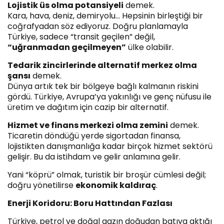
Lojistik üs olma potansiyeli
demek.
Kara, hava, deniz, demiryolu… Hepsinin birleştiği bir
coğrafyadan söz ediyoruz. Doğru planlamayla
Türkiye, sadece “transit geçilen” değil,
“uğranmadan geçilmeyen”
ülke olabilir.
Tedarik zincirlerinde alternatif merkez olma
şansı
demek.
Dünya artık tek bir bölgeye bağlı kalmanın riskini
gördü. Türkiye, Avrupa’ya yakınlığı ve genç nüfusu ile
üretim ve dağıtım için cazip bir alternatif.
Hizmet ve finans merkezi olma zemini
demek.
Ticaretin döndüğü yerde sigortadan finansa,
lojistikten danışmanlığa kadar birçok hizmet sektörü
gelişir. Bu da istihdam ve gelir anlamına gelir.
Yani “köprü” olmak, turistik bir broşür cümlesi değil;
doğru yönetilirse
ekonomik kaldıraç
.
Enerji Koridoru: Boru Hattından Fazlası
Türkiye, petrol ve doğal gazın doğudan batıya aktığı