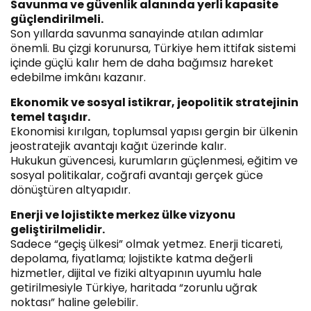
Savunma ve güvenlik alanında yerli kapasite
güçlendirilmeli.
Son yıllarda savunma sanayinde atılan adımlar
önemli. Bu çizgi korunursa, Türkiye hem ittifak sistemi
içinde güçlü kalır hem de daha bağımsız hareket
edebilme imkânı kazanır.
Ekonomik ve sosyal istikrar, jeopolitik stratejinin
temel taşıdır.
Ekonomisi kırılgan, toplumsal yapısı gergin bir ülkenin
jeostratejik avantajı kağıt üzerinde kalır.
Hukukun güvencesi, kurumların güçlenmesi, eğitim ve
sosyal politikalar, coğrafi avantajı gerçek güce
dönüştüren altyapıdır.
Enerji ve lojistikte merkez ülke vizyonu
geliştirilmelidir.
Sadece “geçiş ülkesi” olmak yetmez. Enerji ticareti,
depolama, fiyatlama; lojistikte katma değerli
hizmetler, dijital ve fiziki altyapının uyumlu hale
getirilmesiyle Türkiye, haritada “zorunlu uğrak
noktası” haline gelebilir.