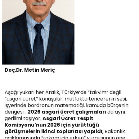
Doç.Dr. Metin Meriç
Aşağı yukarı her Aralık, Türkiye’de “takvim” değil
“asgari ücret” konuşulur: mutfakta tencerenin sesi,
işyerinde bordronun matematiği, kamuda bütçenin
dengesi…
2026 asgari ücret çalışmaları
da aynı
gerilimi taşıyor.
Asgari Ücret Tespit
Komisyonu’nun 2026 için yürüttüğü
görüşmelerin ikinci toplantısı yapıldı
; Bakanlık
açıklamasında “rakam için erken” vurgusunun öne