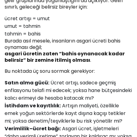
gelir gruplarında yoğunlaştığını da açıklıyor. Geliri
sınırlı, geleceği belirsiz bireyler için:
ücret artışı = umut
umut = tahmin
tahmin = bahis
Burada asıl mesele, insanların asgari ücreti bahis
oynaması değil;
asgari ücretin zaten “bahis oynanacak kadar
belirsiz” bir zemine itilmiş olması
.
Bu noktada üç soru sormak gerekiyor:
Satın alma gücü:
Ücret artışı, sadece geçmiş
enflasyonu telafi mi edecek; yoksa hane bütçesindeki
kalıcı erimeyi de hesaba katacak mı?
İstihdam ve kayıtlılık:
Artışın maliyeti, özellikle
emek yoğun sektörlerde kayıt dışına kaçışı tetikler
mi; yoksa denetim/teşviklerle bu risk yönetilir mi?
Verimlilik–ücret bağı:
Asgari ücret, işletmeleri
“daha verimli üretime” zorlayan bir kaldıraç mı; yoksa