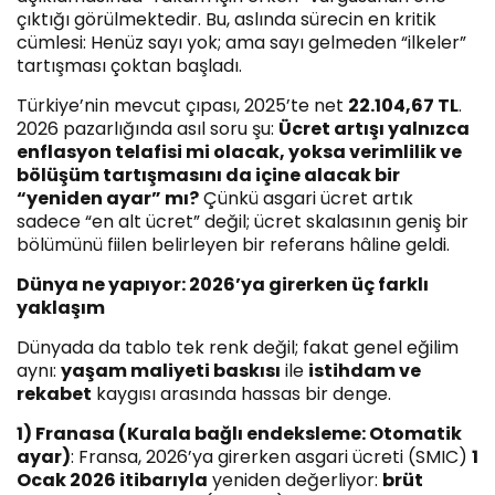
çıktığı görülmektedir. Bu, aslında sürecin en kritik
cümlesi: Henüz sayı yok; ama sayı gelmeden “ilkeler”
tartışması çoktan başladı.
Türkiye’nin mevcut çıpası, 2025’te net
22.104,67 TL
.
2026 pazarlığında asıl soru şu:
Ücret artışı yalnızca
enflasyon telafisi mi olacak, yoksa verimlilik ve
bölüşüm tartışmasını da içine alacak bir
“yeniden ayar” mı?
Çünkü asgari ücret artık
sadece “en alt ücret” değil; ücret skalasının geniş bir
bölümünü fiilen belirleyen bir referans hâline geldi.
Dünya ne yapıyor: 2026’ya girerken üç farklı
yaklaşım
Dünyada da tablo tek renk değil; fakat genel eğilim
aynı:
yaşam maliyeti baskısı
ile
istihdam ve
rekabet
kaygısı arasında hassas bir denge.
1) Franasa (Kurala bağlı endeksleme: Otomatik
ayar)
: Fransa, 2026’ya girerken asgari ücreti (SMIC)
1
Ocak 2026 itibarıyla
yeniden değerliyor:
brüt