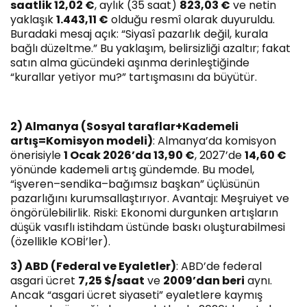
saatlik 12,02 €
, aylık (35 saat)
823,03 €
ve netin
yaklaşık
1.443,11 €
olduğu resmî olarak duyuruldu.
Buradaki mesaj açık: “Siyasî pazarlık değil, kurala
bağlı düzeltme.” Bu yaklaşım, belirsizliği azaltır; fakat
satın alma gücündeki aşınma derinleştiğinde
“kurallar yetiyor mu?” tartışmasını da büyütür.
2) Almanya (Sosyal taraflar+Kademeli
artış=Komisyon modeli)
: Almanya’da komisyon
önerisiyle
1 Ocak 2026’da 13,90 €
, 2027’de
14,60 €
yönünde kademeli artış gündemde. Bu model,
“işveren–sendika–bağımsız başkan” üçlüsünün
pazarlığını kurumsallaştırıyor. Avantajı: Meşruiyet ve
öngörülebilirlik. Riski: Ekonomi durgunken artışların
düşük vasıflı istihdam üstünde baskı oluşturabilmesi
(özellikle KOBİ’ler).
3) ABD (Federal ve Eyaletler)
: ABD’de federal
asgari ücret
7,25 $/saat
ve
2009’dan beri
aynı.
Ancak “asgari ücret siyaseti” eyaletlere kaymış