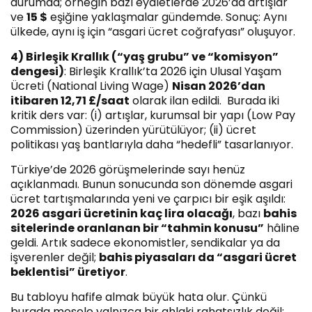
durumda; örneğin bazı eyaletlerde 2026’da artışlar
ve
15 $
eşiğine yaklaşmalar gündemde. Sonuç: Aynı
ülkede, aynı iş için “asgari ücret coğrafyası” oluşuyor.
4) Birleşik Krallık (“yaş grubu” ve “komisyon”
dengesi)
: Birleşik Krallık’ta 2026 için Ulusal Yaşam
Ücreti (National Living Wage)
Nisan 2026’dan
itibaren 12,71 £/saat
olarak ilan edildi. Burada iki
kritik ders var: (i) artışlar, kurumsal bir yapı (Low Pay
Commission) üzerinden yürütülüyor; (ii) ücret
politikası yaş bantlarıyla daha “hedefli” tasarlanıyor.
Türkiye’de 2026 görüşmelerinde sayı henüz
açıklanmadı. Bunun sonucunda son dönemde asgari
ücret tartışmalarında yeni ve çarpıcı bir eşik aşıldı:
2026 asgari ücretinin kaç lira olacağı
, bazı
bahis
sitelerinde oranlanan bir “tahmin konusu”
hâline
geldi. Artık sadece ekonomistler, sendikalar ya da
işverenler değil;
bahis piyasaları da “asgari ücret
beklentisi” üretiyor
.
Bu tabloyu hafife almak büyük hata olur. Çünkü
burada mesele yalnızca bir ahlaki rahatsızlık değil;