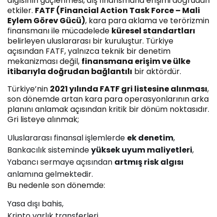
algısının güçlenmesi, dış finansmana erişimi doğrudan
etkiler.
FATF (Financial Action Task Force – Mali
Eylem Görev Gücü)
, kara para aklama ve terörizmin
finansmanı ile mücadelede
küresel standartları
belirleyen uluslararası bir kuruluştur. Türkiye
açısından FATF, yalnızca teknik bir denetim
mekanizması değil,
finansmana erişim ve ülke
itibarıyla doğrudan bağlantılı
bir aktördür.
Türkiye’nin
2021 yılında FATF gri listesine alınması
,
son dönemde artan kara para operasyonlarının arka
planını anlamak açısından kritik bir dönüm noktasıdır.
Gri listeye alınmak;
Uluslararası finansal işlemlerde
ek denetim
,
Bankacılık sisteminde
yüksek uyum maliyetleri
,
Yabancı sermaye açısından
artmış risk algısı
anlamına gelmektedir.
Bu nedenle son dönemde:
Yasa dışı bahis,
Kripto varlık transferleri,