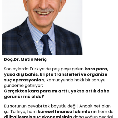
Doç.Dr. Metin Meriç
Son aylarda Türkiye’de peş peşe gelen
kara para,
yasa dışı bahis, kripto transferleri ve organize
suç operasyonları
, kamuoyunda haklı bir soruyu
gündeme getiriyor:
Gerçekten kara para mı arttı, yoksa artık daha
görünür mü oldu?
Bu sorunun cevabı tek boyutlu değil. Ancak net olan
şu: Türkiye, hem
küresel finansal akımların
hem de
dijitalleşmiş suç ekonomisinin
daha yoğun geçtiği