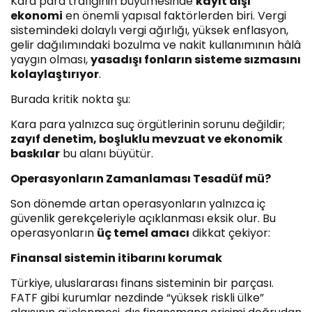
Kara para trafiğinin büyümesinde
kayıt dışı
ekonomi
en önemli yapısal faktörlerden biri. Vergi
sistemindeki dolaylı vergi ağırlığı, yüksek enflasyon,
gelir dağılımındaki bozulma ve nakit kullanımının hâlâ
yaygın olması,
yasadışı fonların sisteme sızmasını
kolaylaştırıyor
.
Burada kritik nokta şu:
Kara para yalnızca suç örgütlerinin sorunu değildir;
zayıf denetim, boşluklu mevzuat ve ekonomik
baskılar
bu alanı büyütür.
Operasyonların Zamanlaması Tesadüf mü?
Son dönemde artan operasyonların yalnızca iç
güvenlik gerekçeleriyle açıklanması eksik olur. Bu
operasyonların
üç temel amacı
dikkat çekiyor:
Finansal sistemin itibarını korumak
Türkiye, uluslararası finans sisteminin bir parçası.
FATF gibi kurumlar nezdinde “yüksek riskli ülke”