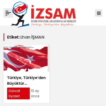
Etiket:
Lhan İŞMAN
Türkiye, Türkiye’den
Büyüktür…
Güncel
10 ay
Siyaset
önce