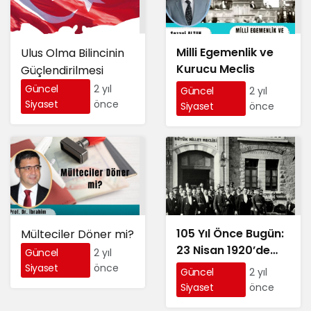
Milli Egemenlik ve
Ulus Olma Bilincinin
Kurucu Meclis
Güçlendirilmesi
Güncel
2 yıl
Güncel
2 yıl
Siyaset
önce
Siyaset
önce
105 Yıl Önce Bugün:
Mülteciler Döner mi?
23 Nisan 1920’de
Güncel
2 yıl
Büyük Millet Meclisi
Siyaset
önce
Güncel
2 yıl
Siyaset
önce