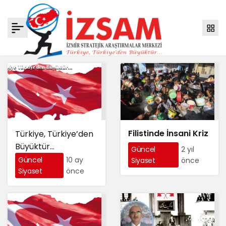
Filistinde İnsani Kriz
Türkiye, Türkiye’den
Büyüktür…
Güncel
2 yıl
Güncel
10 ay
Siyaset
önce
Siyaset
önce