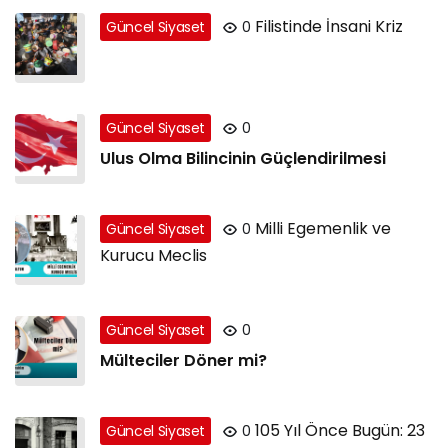
Filistinde İnsani Kriz
Güncel Siyaset
0
Güncel Siyaset
0
Ulus Olma Bilincinin Güçlendirilmesi
Milli Egemenlik ve
Güncel Siyaset
0
Kurucu Meclis
Güncel Siyaset
0
Mülteciler Döner mi?
105 Yıl Önce Bugün: 23
Güncel Siyaset
0