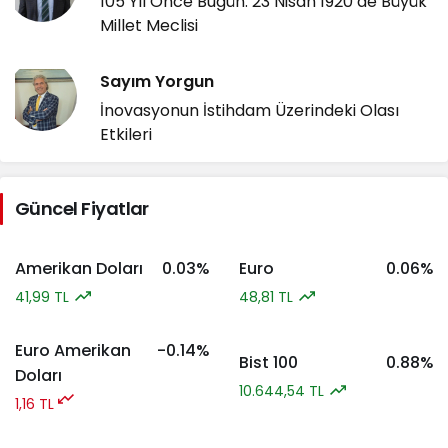
105 Yıl Önce Bugün: 23 Nisan 1920’de Büyük
Millet Meclisi
Sayım Yorgun
İnovasyonun İstihdam Üzerindeki Olası
Etkileri
Güncel Fiyatlar
Amerikan Doları
0.03%
Euro
0.06%
41,99 TL
48,81 TL
Euro Amerikan
-0.14%
Bist 100
0.88%
Doları
10.644,54 TL
1,16 TL