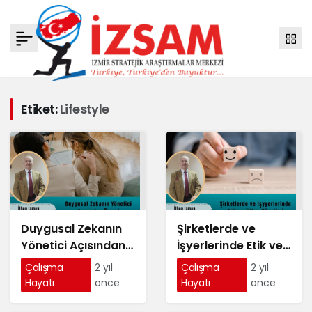
Etiket:
Lifestyle
Duygusal Zekanın
Şirketlerde ve
Yönetici Açısından
İşyerlerinde Etik ve
Önemi
İtibar Yönetimi
Çalışma
2 yıl
Çalışma
2 yıl
Hayatı
önce
Hayatı
önce