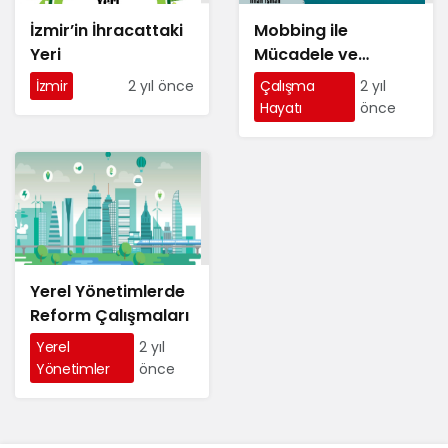
İzmir’in İhracattaki
Mobbing ile
Yeri
Mücadele ve
Uluslararası
İzmir
2 yıl önce
Çalışma
2 yıl
Standartlarla Uyum
Hayatı
önce
Yerel Yönetimlerde
Reform Çalışmaları
Yerel
2 yıl
Yönetimler
önce