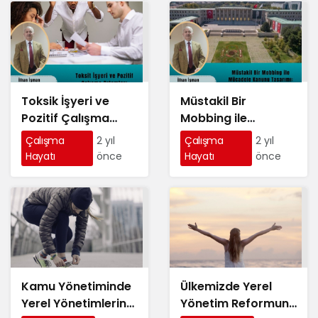
Toksik İşyeri ve
Müstakil Bir
Pozitif Çalışma
Mobbing ile
Ortamları
Mücadele Kanunu
Çalışma
2 yıl
Çalışma
2 yıl
Tasarımı: Türkiye
Hayatı
önce
Hayatı
önce
İçin Bir Çerçeve
Kamu Yönetiminde
Ülkemizde Yerel
Yerel Yönetimlerin
Yönetim Reformuna