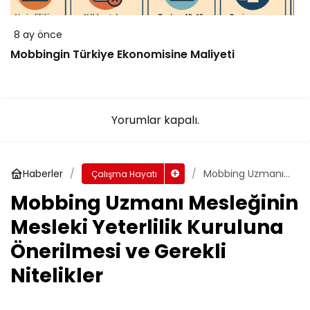
8 ay önce
Mobbingin Türkiye Ekonomisine Maliyeti
Yorumlar kapalı.
Haberler
Mobbing Uzmanı
Çalışma Hayatı
Mesleğinin Mesleki
Mobbing Uzmanı Mesleğinin
Yeterlilik Kuruluna
Önerilmesi ve
Mesleki Yeterlilik Kuruluna
Gerekli Nitelikler
Önerilmesi ve Gerekli
Nitelikler