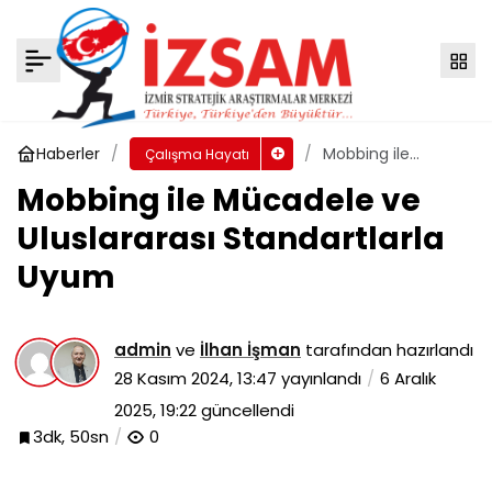
Mobbing Uzmanı Mesleğinin Mesleki
Yeterlilik Kuruluna Önerilmesi ve Gerekli Nitelikler
Yorum Yap
Paylaş
Haberler
Mobbing ile
Çalışma Hayatı
Mücadele ve
Mobbing ile Mücadele ve
Uluslararası
Standartlarla
Uluslararası Standartlarla
Uyum
Uyum
admin
ve
İlhan İşman
tarafından hazırlandı
28 Kasım 2024, 13:47
yayınlandı
6 Aralık
2025, 19:22
güncellendi
3dk, 50sn
0