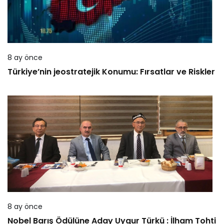
8 ay önce
Türkiye’nin jeostratejik Konumu: Fırsatlar ve Riskler
8 ay önce
Nobel Barış Ödülüne Aday Uygur Türkü : İlham Tohti