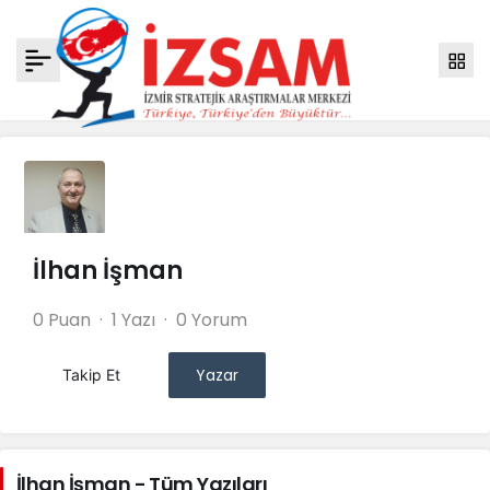
İlhan İşman
0 Puan
1 Yazı
0 Yorum
Yazar
Takip Et
İlhan İşman - Tüm Yazıları