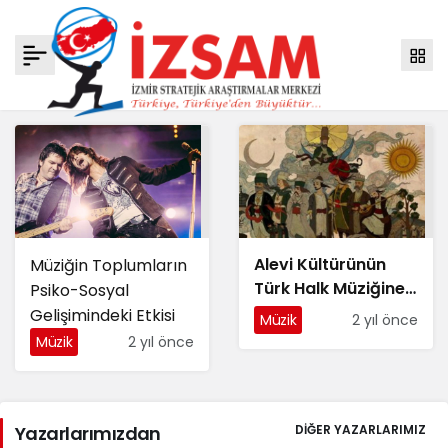
Alevi Kültürünün
Müziğin Toplumların
Türk Halk Müziğine
Psiko-Sosyal
Etkisi ve Katkısı
Gelişimindeki Etkisi
Müzik
2 yıl önce
Müzik
2 yıl önce
Yazarlarımızdan
DIĞER YAZARLARIMIZ