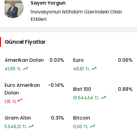
Sayım Yorgun
İnovasyonun İstihdam Üzerindeki Olası
Etkileri
Güncel Fiyatlar
Amerikan Doları
0.03%
Euro
0.06%
41,99 TL
48,81 TL
Euro Amerikan
-0.14%
Bist 100
0.88%
Doları
10.644,54 TL
1,16 TL
Gram Altın
0.31%
Bitcoin
5.548,13 TL
0,00 TL