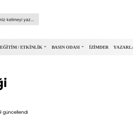
EĞITIM / ETKINLIK
BASIN ODASI
İZIMDER
YAZARL
ği
9
güncellendi