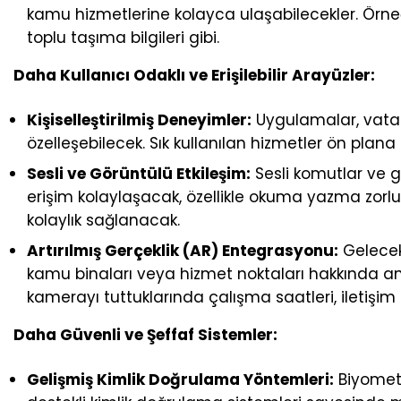
kamu hizmetlerine kolayca ulaşabilecekler. Örneğ
toplu taşıma bilgileri gibi.
Daha Kullanıcı Odaklı ve Erişilebilir Arayüzler:
Kişiselleştirilmiş Deneyimler:
Uygulamalar, vatand
özelleşebilecek. Sık kullanılan hizmetler ön plana
Sesli ve Görüntülü Etkileşim:
Sesli komutlar ve g
erişim kolaylaşacak, özellikle okuma yazma zorl
kolaylık sağlanacak.
Artırılmış Gerçeklik (AR) Entegrasyonu:
Gelecek
kamu binaları veya hizmet noktaları hakkında anlı
kamerayı tuttuklarında çalışma saatleri, iletişim 
Daha Güvenli ve Şeffaf Sistemler:
Gelişmiş Kimlik Doğrulama Yöntemleri:
Biyometr