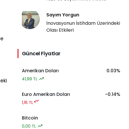
Sayım Yorgun
İnovasyonun İstihdam Üzerindeki
Olası Etkileri
re
Güncel Fiyatlar
Amerikan Doları
0.03%
41,99 TL
eki
Euro Amerikan Doları
-0.14%
1,16 TL
Bitcoin
0,00 TL