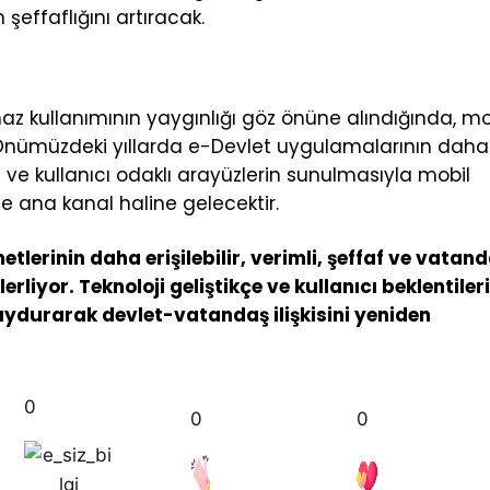
şeffaflığını artıracak.
haz kullanımının yaygınlığı göz önüne alındığında, mo
 Önümüzdeki yıllarda e-Devlet uygulamalarının dah
nu ve kullanıcı odaklı arayüzlerin sunulmasıyla mobil
e ana kanal haline gelecektir.
lerinin daha erişilebilir, verimli, şeffaf ve vatan
liyor. Teknoloji geliştikçe ve kullanıcı beklentiler
uydurarak devlet-vatandaş ilişkisini yeniden
0
0
0