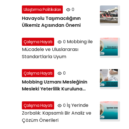
Ulaştırma Politikaları
0
Havayolu Taşımacılığının
Ülkemiz Açısından Önemi
Mobbing ile
Çalışma Hayatı
0
Mücadele ve Uluslararası
Standartlarla Uyum
Çalışma Hayatı
0
Mobbing Uzmanı Mesleğinin
Mesleki Yeterlilik Kuruluna
Önerilmesi ve Gerekli Nitelikler
İş Yerinde
Çalışma Hayatı
0
Zorbalık: Kapsamlı Bir Analiz ve
Çözüm Önerileri