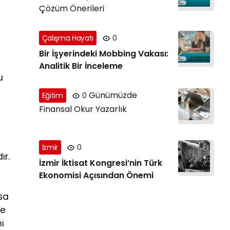
Çözüm Önerileri
Çalışma Hayatı
0
Bir İşyerindeki Mobbing Vakası:
Analitik Bir İnceleme
u
Günümüzde
Eğitim
0
Finansal Okur Yazarlık
İzmir
0
ır.
İzmir İktisat Kongresi’nin Türk
Ekonomisi Açısından Önemi
nsa
ye
nı