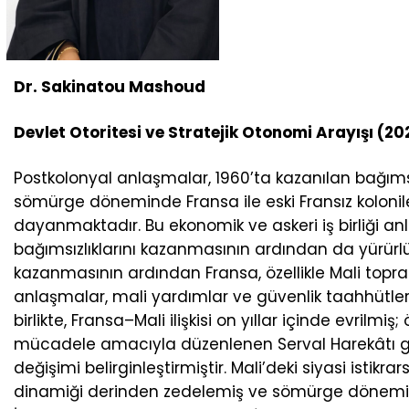
Dr. Sakinatou Mashoud
Devlet Otoritesi ve Stratejik Otonomi Arayışı (2
Postkolonyal anlaşmalar, 1960’ta kazanılan bağıms
sömürge döneminde Fransa ile eski Fransız koloni
dayanmaktadır. Bu ekonomik ve askeri iş birliği anl
bağımsızlıklarını kazanmasının ardından da yürürlük
kazanmasının ardından Fransa, özellikle Mali toprakl
anlaşmalar, mali yardımlar ve güvenlik taahhütleri
birlikte, Fransa–Mali ilişkisi on yıllar içinde evrilmi
mücadele amacıyla düzenlenen Serval Harekâtı gi
değişimi belirginleştirmiştir. Mali’deki siyasi istikrar
dinamiği derinden zedelemiş ve sömürge dönemin