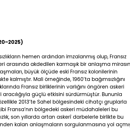
020–2025)
ızlıkların hemen ardından imzalanmış olup, Fransız
leri arasında akdedilen karmaşık bir anlaşma mirası
aşmaları, büyük ölçüde eski Fransız kolonilerinin
te kalmıştır. Mali örneğinde, 1960’ta bağımsızlığını
arında Fransız birliklerinin varlığını öngören askeri
 aracılığıyla güçlü etkisini sürdürmüştür. Bununla
ş; özellikle 2013’te Sahel bölgesindeki cihatçı gruplarla
bi Fransa’nın bölgedeki askeri müdahaleleri bu
sızlık, son yıllarda artan askerî darbelerle birlikte bu
den kalan anlaşmaların sorgulanmasına yol açmışt