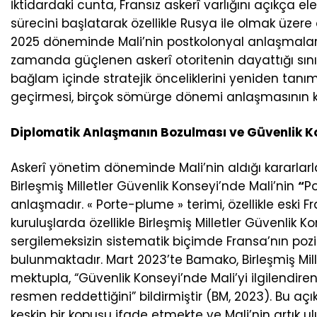
İktidardaki cunta, Fransız askerî varlığını açıkça ele
sürecini başlatarak özellikle Rusya ile olmak üzere 
2025 döneminde Mali’nin postkolonyal anlaşmalar
zamanda güçlenen askerî otoritenin dayattığı sını
bağlam içinde stratejik önceliklerini yeniden tanım
geçirmesi, birçok sömürge dönemi anlaşmasının k
Diplomatik Anlaşmanın Bozulması ve Güvenlik K
Askerî yönetim döneminde Mali’nin aldığı kararlarl
Birleşmiş Milletler Güvenlik Konseyi’nde Mali’nin
“
P
anlaşmadır. « Porte-plume » terimi, özellikle eski Fran
kuruluşlarda özellikle Birleşmiş Milletler Güvenlik 
sergilemeksizin sistematik biçimde Fransa’nın pozi
bulunmaktadır. Mart 2023’te Bamako, Birleşmiş Mill
mektupla, “Güvenlik Konseyi’nde Mali’yi ilgilendi
resmen reddettiğini” bildirmiştir (BM, 2023). Bu a
keskin bir kopuşu ifade etmekte ve Mali’nin artık 