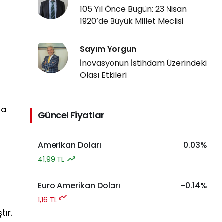
105 Yıl Önce Bugün: 23 Nisan
1920’de Büyük Millet Meclisi
Sayım Yorgun
İnovasyonun İstihdam Üzerindeki
Olası Etkileri
na
Güncel Fiyatlar
Amerikan Doları
0.03%
41,99 TL
Euro Amerikan Doları
-0.14%
1,16 TL
ır.