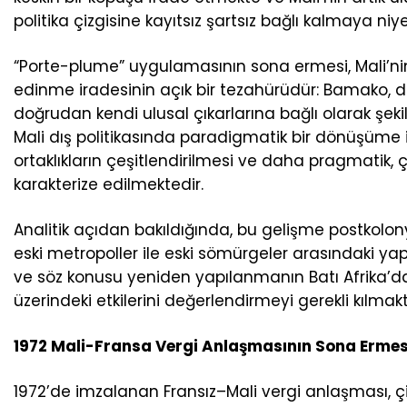
politika çizgisine kayıtsız şartsız bağlı kalmaya ni
“Porte-plume” uygulamasının sona ermesi, Mali’ni
edinme iradesinin açık bir tezahürüdür: Bamako, dış 
doğrudan kendi ulusal çıkarlarına bağlı olarak ş
Mali dış politikasında paradigmatik bir dönüşüme i
ortaklıkların çeşitlendirilmesi ve daha pragmatik
karakterize edilmektedir.
Analitik açıdan bakıldığında, bu gelişme postkolon
eski metropoller ile eski sömürgeler arasındaki yapı
ve söz konusu yeniden yapılanmanın Batı Afrika’daki b
üzerindeki etkilerini değerlendirmeyi gerekli kılmakt
1972 Mali-Fransa Vergi Anlaşmasının Sona Ermes
1972’de imzalanan Fransız–Mali vergi anlaşması, çi