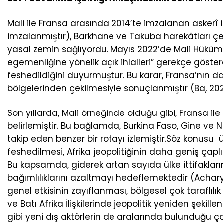
Mali ile Fransa arasında 2014’te imzalanan askerî
imzalanmıştır), Barkhane ve Takuba harekâtları çer
yasal zemin sağlıyordu. Mayıs 2022’de Mali Hükümeti 
egemenliğine yönelik açık ihlalleri” gerekçe göste
feshedildiğini duyurmuştur. Bu karar, Fransa’nın 
bölgelerinden çekilmesiyle sonuçlanmıştır (Ba, 202
Son yıllarda, Mali örneğinde olduğu gibi, Fransa ile Ba
belirlemiştir. Bu bağlamda, Burkina Faso, Gine ve N
takip eden benzer bir rotayı izlemiştir.Söz konusu 
feshedilmesi, Afrika jeopolitiğinin daha geniş çap
Bu kapsamda, giderek artan sayıda ülke ittifakları
bağımlılıklarını azaltmayı hedeflemektedir (Acharya
genel etkisinin zayıflanması, bölgesel çok taraflılı
ve Batı Afrika İlişkilerinde jeopolitik yeniden şeki
gibi yeni dış aktörlerin de aralarında bulunduğu çok 