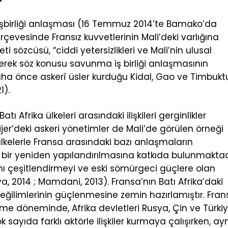
 işbirliği anlaşması (16 Temmuz 2014’te Bamako’da
çevesinde Fransız kuvvetlerinin Mali’deki varlığına
sözcüsü, “ciddi yetersizlikleri ve Mali’nin ulusal
rerek söz konusu savunma iş birliği anlaşmasının
daha önce askerî üsler kurduğu Kidal, Gao ve Timbukt
1).
tı Afrika ülkeleri arasındaki ilişkileri gerginlikler
ijer’deki askeri yönetimler de Mali’de görülen örneği
ülkelerle Fransa arasındaki bazı anlaşmaların
lı bir yeniden yapılandırılmasına katkıda bulunmaktad
nı çeşitlendirmeyi ve eski sömürgeci güçlere olan
, 2014 ; Mamdani, 2013). Fransa’nın Batı Afrika’daki
k eğilimlerinin güçlenmesine zemin hazırlamıştır. Fra
llenme döneminde, Afrika devletleri Rusya, Çin ve Türki
sayıda farklı aktörle ilişkiler kurmaya çalışırken, ay