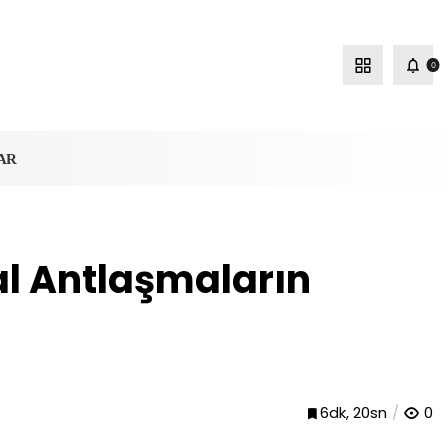
0
AR
al Antlaşmaların
6dk, 20sn
0