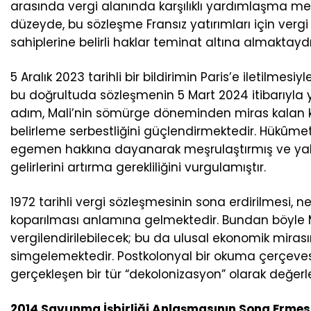
arasında vergi alanında karşılıklı yardımlaşma 
düzeyde, bu sözleşme Fransız yatırımları için ve
sahiplerine belirli haklar teminat altına almaktaydı
5 Aralık 2023 tarihli bir bildirimin Paris’e iletilm
bu doğrultuda sözleşmenin 5 Mart 2024 itibarıyla yü
adım, Mali’nin sömürge döneminden miras kalan kıs
belirleme serbestliğini güçlendirmektedir. Hükûmet
egemen hakkına dayanarak meşrulaştırmış ve yab
gelirlerini artırma gerekliliğini vurgulamıştır.
1972 tarihli vergi sözleşmesinin sona erdirilmesi, 
koparılması anlamına gelmektedir. Bundan böyle Ma
vergilendirilebilecek; bu da ulusal ekonomik mira
simgelemektedir. Postkolonyal bir okuma çerçevesi
gerçekleşen bir tür “dekolonizasyon” olarak değerlen
2014 Savunma İşbirliği Anlaşmasının Sona Ermes