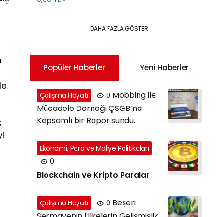
DAHA FAZLA GÖSTER
a
Popüler Haberler
Yeni Haberler
le
Mobbing ile
Çalışma Hayatı
0
Mücadele Derneği ÇSGB’na
Kapsamlı bir Rapor sundu.
;
yi
Ekonomi, Para ve Maliye Politikaları
0
Blockchain ve Kripto Paralar
Beşeri
Çalışma Hayatı
0
Sermayenin Ülkelerin Gelişmişlik