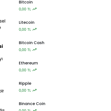
Bitcoin
0,00 TL
sel
Litecoin
e
0,00 TL
Bitcoin Cash
si
0,00 TL
yı
Ethereum
0,00 TL
Ripple
ir
0,00 TL
Binance Coin
dış
0,00 TL