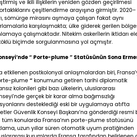
ştirmiş ve ikili ilişkilerin yeniden gözden geçirilmesi
ortaklıklarını çeşitlendirme arayışına girmiştir. 2020–
ı, sömürge mirasını aşmaya çalışan fakat aynı
rlamalarla karşılaşmakta; ülke giderek gerilen bölge
lamaya çalışmaktadır. Nitekim askerîlerin iktidarı el
öklü biçimde sorgulanmasına yol açmıştır.
onseyi’nde “
Porte-plume
” Statüsünün Sona Erme
a etkilenen postkolonyal anlaşmalardan biri, Fransa’
orte-plume
”
konumuna getiren tarihi diplomatik
sız kolonileri gibi bazı ülkelerin, uluslararası
Konseyi’nde gerçek bir karar alma bağımsızlığı
syonlarını desteklediği eski bir uygulamaya atıfta
etler Güvenlik Konseyi Başkanı’na gönderdiği resmi b
ren tüm konularda Fransa’nın porte-plume statüsünü
çıklama, uzun yıllar süren otomatik uyum pratiğinden
uluslararası kurumlarda Fransa tarafından belirlenen 