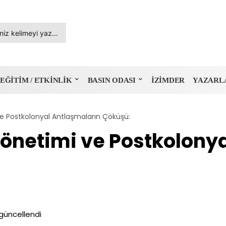
EĞITIM / ETKINLIK
BASIN ODASI
İZIMDER
YAZARL
ve Postkolonyal Antlaşmaların Çöküşü:
Yönetimi ve Postkolony
güncellendi