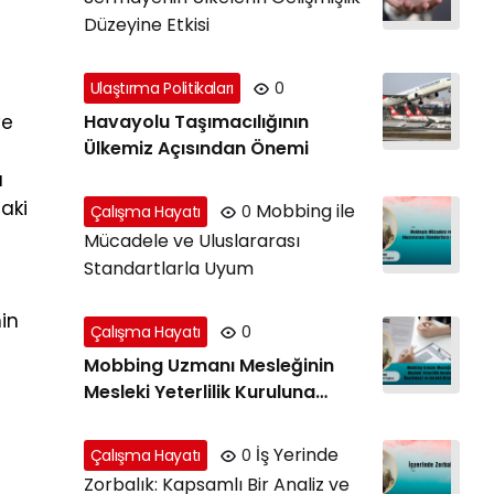
Düzeyine Etkisi
Ulaştırma Politikaları
0
ve
Havayolu Taşımacılığının
Ülkemiz Açısından Önemi
u
ı
aki
Mobbing ile
Çalışma Hayatı
0
Mücadele ve Uluslararası
Standartlarla Uyum
nin
Çalışma Hayatı
0
Mobbing Uzmanı Mesleğinin
Mesleki Yeterlilik Kuruluna
Önerilmesi ve Gerekli Nitelikler
İş Yerinde
Çalışma Hayatı
0
Zorbalık: Kapsamlı Bir Analiz ve