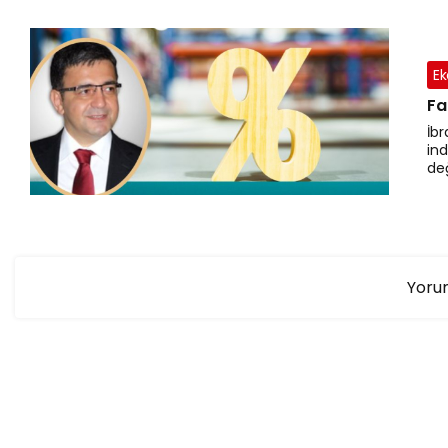
Ek
Fa
İb
ind
değ
Yorum