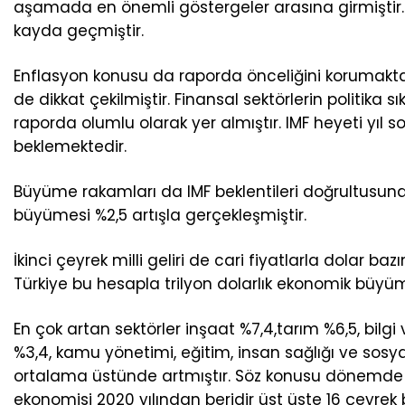
aşamada en önemli göstergeler arasına girmiştir.
kayda geçmiştir.
Enflasyon konusu da raporda önceliğini korumakta
de dikkat çekilmiştir. Finansal sektörlerin politika 
raporda olumlu olarak yer almıştır. IMF heyeti yıl
beklemektedir.
Büyüme rakamları da IMF beklentileri doğrultusunda
büyümesi %2,5 artışla gerçekleşmiştir.
İkinci çeyrek milli geliri de cari fiyatlarla dolar b
Türkiye bu hesapla trilyon dolarlık ekonomik büy
En çok artan sektörler inşaat %7,4,tarım %6,5, bilgi v
%3,4, kamu yönetimi, eğitim, insan sağlığı ve sosyal
ortalama üstünde artmıştır. Söz konusu dönemde sa
ekonomisi 2020 yılından beridir üst üste 16 çeyre