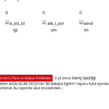
0
0
0
Genç İşsizliği
onomi, Para ve Maliye Politikaları
2 yıl önce
ahim Attila ACAR OECD’nin “Bir Bakışta Eğitim” raporu Eylül ayında
ınlandı. Bu raporda okul öncesinden...