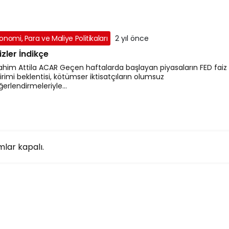
onomi, Para ve Maliye Politikaları
2 yıl önce
izler İndikçe
rahim Attila ACAR Geçen haftalarda başlayan piyasaların FED faiz
irimi beklentisi, kötümser iktisatçıların olumsuz
erlendirmeleriyle...
lar kapalı.