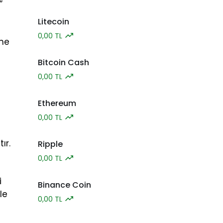
”
Litecoin
0,00 TL
ine
Bitcoin Cash
0,00 TL
Ethereum
0,00 TL
ır.
Ripple
0,00 TL
i
Binance Coin
le
0,00 TL