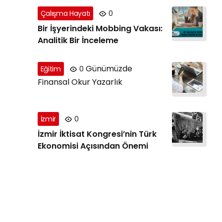
Çalışma Hayatı
0
Bir İşyerindeki Mobbing Vakası:
Analitik Bir İnceleme
Günümüzde
Eğitim
0
Finansal Okur Yazarlık
İzmir
0
İzmir İktisat Kongresi’nin Türk
Ekonomisi Açısından Önemi