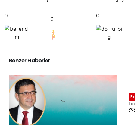
0
0
0
Benzer Haberler
Ek
İbr
yay