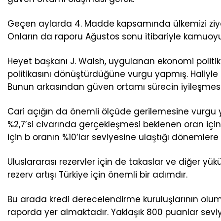
Geçen aylarda 4. Madde kapsamında ülkemizi ziyare
Onların da raporu Ağustos sonu itibariyle kamuoyu 
Heyet başkanı J. Walsh, uygulanan ekonomi politika
politikasını dönüştürdüğüne vurgu yapmış. Haliyle r
Bunun arkasından güven ortamı sürecin iyileşmesind
Cari açığın da önemli ölçüde gerilemesine vurgu y
%2,7’si civarında gerçekleşmesi beklenen oran için 
için b oranın %10’lar seviyesine ulaştığı dönemlere 
Uluslararası rezervler için de takaslar ve diğer yü
rezerv artışı Türkiye için önemli bir adımdır.
Bu arada kredi derecelendirme kuruluşlarının olum
raporda yer almaktadır. Yaklaşık 800 puanlar sevi