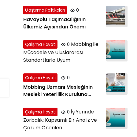
Ulaştırma Politikaları
0
Havayolu Taşımacılığının
Ülkemiz Açısından Önemi
Mobbing ile
Çalışma Hayatı
0
Mücadele ve Uluslararası
Standartlarla Uyum
Çalışma Hayatı
0
Mobbing Uzmanı Mesleğinin
Mesleki Yeterlilik Kuruluna
Önerilmesi ve Gerekli Nitelikler
İş Yerinde
Çalışma Hayatı
0
Zorbalık: Kapsamlı Bir Analiz ve
Çözüm Önerileri