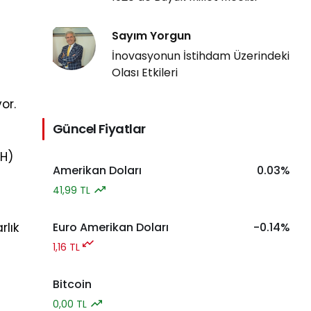
Sayım Yorgun
İnovasyonun İstihdam Üzerindeki
Olası Etkileri
or.
Güncel Fiyatlar
YH)
Amerikan Doları
0.03%
41,99 TL
rlık
Euro Amerikan Doları
-0.14%
1,16 TL
Bitcoin
0,00 TL