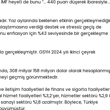
 IMF heyeti de bunu “… 440 puan düşerek ibaresiyle…
dır. Yaz aylarında beklenen etkinin gerçekleşmediğ
sıkılaştırmasına verdiği destek ve stressiz geçiş de
 sonu enflasyon için %43 seviyesinde bir gerçekleşme
 gerçekleşmiştir. GSYH 2024 yılı ikinci çeyrek
azında, 308 milyar 158 milyon dolar olarak hesaplanmışt
ümeyi geçmiş görünmektedir.
e iletişim faaliyetleri ile finans ve sigorta faaliyetler
 hizmet faaliyetleri %3,2’şer, hizmetler sektörü %2,9 i
nayi sektörü %1,8 azalmıştır. Böylece, Türkiye
k büyümüştür.