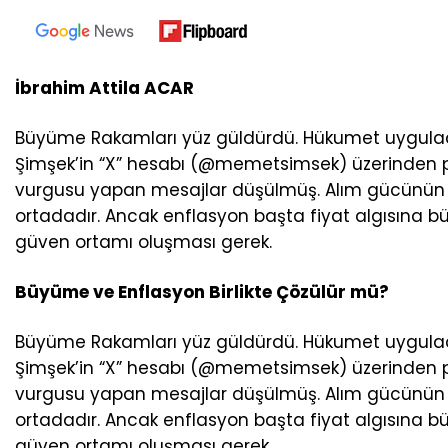
İbrahim Attila ACAR
Büyüme Rakamları yüz güldürdü. Hükumet uygula
Şimşek’in “X” hesabı (@memetsimsek) üzerinden pay
vurgusu yapan mesajlar düşülmüş. Alım gücünün ger
ortadadır. Ancak enflasyon başta fiyat algısına büy
güven ortamı oluşması gerek.
Büyüme ve Enflasyon Birlikte Çözülür mü?
Büyüme Rakamları yüz güldürdü. Hükumet uygula
Şimşek’in “X” hesabı (@memetsimsek) üzerinden pay
vurgusu yapan mesajlar düşülmüş. Alım gücünün ger
ortadadır. Ancak enflasyon başta fiyat algısına büy
güven ortamı oluşması gerek.