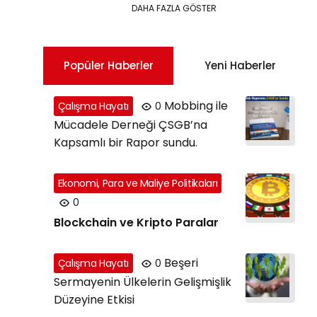
DAHA FAZLA GÖSTER
Popüler Haberler
Yeni Haberler
Mobbing ile
Çalışma Hayatı
0
Mücadele Derneği ÇSGB’na
Kapsamlı bir Rapor sundu.
Ekonomi, Para ve Maliye Politikaları
0
Blockchain ve Kripto Paralar
Beşeri
Çalışma Hayatı
0
Sermayenin Ülkelerin Gelişmişlik
Düzeyine Etkisi