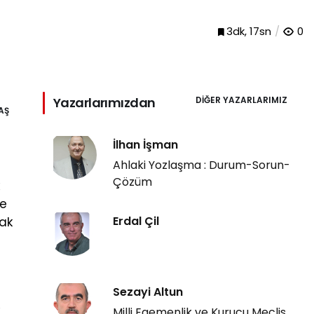
3dk, 17sn
0
Yazarlarımızdan
DIĞER YAZARLARIMIZ
AŞ
İlhan İşman
Ahlaki Yozlaşma : Durum-Sorun-
Çözüm
k
de
Erdal Çil
rak
Sezayi Altun
k
Milli Egemenlik ve Kurucu Meclis