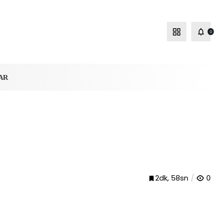
0
AR
2dk, 58sn
0