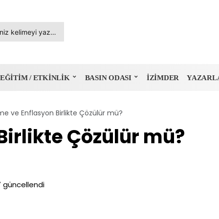
EĞITIM / ETKINLIK
BASIN ODASI
İZIMDER
YAZARL
e ve Enflasyon Birlikte Çözülür mü?
irlikte Çözülür mü?
7
güncellendi