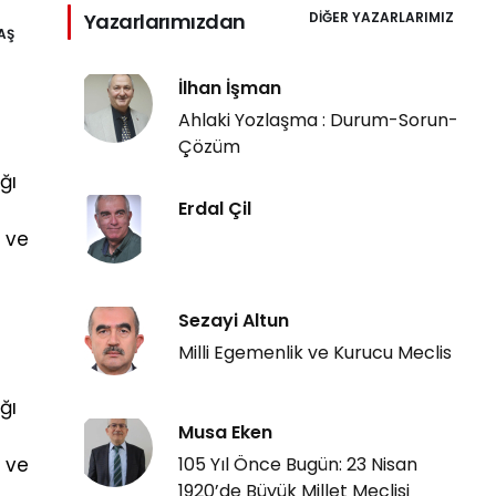
Yazarlarımızdan
DIĞER YAZARLARIMIZ
AŞ
İlhan İşman
Ahlaki Yozlaşma : Durum-Sorun-
Çözüm
ğı
Erdal Çil
ı ve
Sezayi Altun
Milli Egemenlik ve Kurucu Meclis
ğı
Musa Eken
ı ve
105 Yıl Önce Bugün: 23 Nisan
1920’de Büyük Millet Meclisi