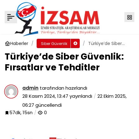
Türkiye’de Siber Güvenlik: Fırsatlar ve
Tehditler
Yorum Yap
Haberler
Türkiye’de Siber
Siber Güvenlik
Güvenlik: Fırsatlar
Türkiye’de Siber Güvenlik:
ve Tehditler
Fırsatlar ve Tehditler
admin
tarafından hazırlandı
28 Kasım 2024, 13:47
yayınlandı
22 Ekim 2025,
06:27
güncellendi
57dk, 15sn
0