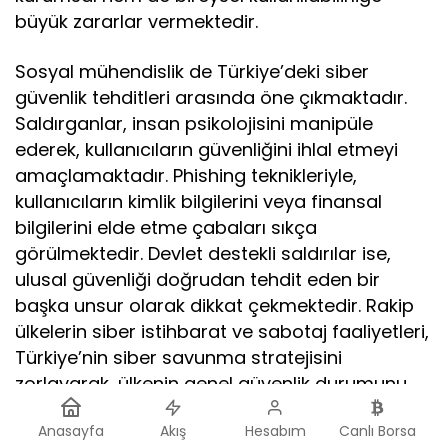
büyük zararlar vermektedir.
Sosyal mühendislik de Türkiye’deki siber
güvenlik tehditleri arasında öne çıkmaktadır.
Saldırganlar, insan psikolojisini manipüle
ederek, kullanıcıların güvenliğini ihlal etmeyi
amaçlamaktadır. Phishing teknikleriyle,
kullanıcıların kimlik bilgilerini veya finansal
bilgilerini elde etme çabaları sıkça
görülmektedir. Devlet destekli saldırılar ise,
ulusal güvenliği doğrudan tehdit eden bir
başka unsur olarak dikkat çekmektedir. Rakip
ülkelerin siber istihbarat ve sabotaj faaliyetleri,
Türkiye’nin siber savunma stratejisini
zorlayarak, ülkenin genel güvenlik durumunu
etkilemektedir. Cyber güvenlik alanındaki bu
Anasayfa
Akış
Hesabım
Canlı Borsa
tehditlerin bilinçli bir şekilde ele alınması,