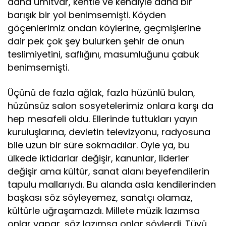
daha ümitvar, kentle ve kendiyle daha bir
barışık bir yol benimsemişti. Köyden
göçenlerimiz ondan köylerine, geçmişlerine
dair pek çok şey bulurken şehir de onun
teslimiyetini, saflığını, masumluğunu çabuk
benimsemişti.
Üçünü de fazla ağlak, fazla hüzünlü bulan,
hüzünsüz salon sosyetelerimiz onlara karşı da
hep mesafeli oldu. Ellerinde tuttukları yayın
kuruluşlarına, devletin televizyonu, radyosuna
bile uzun bir süre sokmadılar. Öyle ya, bu
ülkede iktidarlar değişir, kanunlar, liderler
değişir ama kültür, sanat alanı beyefendilerin
tapulu mallarıydı. Bu alanda asla kendilerinden
başkası söz söyleyemez, sanatçı olamaz,
kültürle uğraşamazdı. Millete müzik lazımsa
onlar yapar, söz lazımsa onlar söylerdi. Tüyü