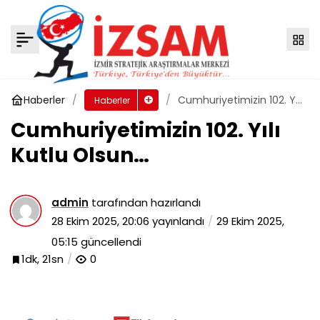
Bir Cenazeden Çok Daha Ötesi
Yorum Yap
Paylaş
Haberler
Cumhuriyetimizin 102. Yılı
Haberler
Kutlu Olsun…
Cumhuriyetimizin 102. Yılı
Kutlu Olsun…
admin
tarafından hazırlandı
28 Ekim 2025, 20:06
yayınlandı
29 Ekim 2025,
05:15
güncellendi
1dk, 21sn
0