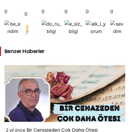
0
0
0
0
0
0
Benzer Haberler
Bir Cenazeden Çok Daha Ötesi
2 yıl önce