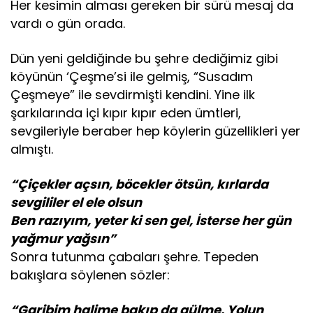
Her kesimin alması gereken bir sürü mesaj da
vardı o gün orada.
Dün yeni geldiğinde bu şehre dediğimiz gibi
köyünün ‘Çeşme’si ile gelmiş, “Susadım
Çeşmeye” ile sevdirmişti kendini. Yine ilk
şarkılarında içi kıpır kıpır eden ümtleri,
sevgileriyle beraber hep köylerin güzellikleri yer
almıştı.
“
Çiçekler açsın, böcekler ötsün
, kırlarda
sevgililer el ele olsun
Ben razıyım, yeter ki sen gel, İsterse her gün
yağmur yağsın”
Sonra tutunma çabaları şehre. Tepeden
bakışlara söylenen sözler:
“Garibim halime bakıp da gülme.
Yolun