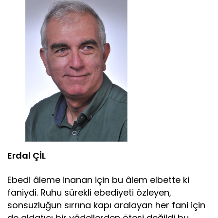
Erdal ÇİL
Ebedi âleme inanan için bu âlem elbette ki
faniydi. Ruhu sürekli ebediyeti özleyen,
sonsuzluğun sırrına kapı aralayan her fani için
de aldatıcı bir yâdellerden ötesi değildi bu