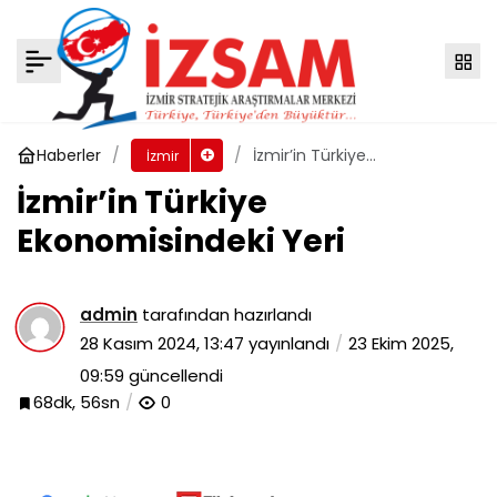
İzmir’in Türkiye Ekonomisindeki Yeri
Yorum Yap
Haberler
İzmir’in Türkiye
İzmir
Ekonomisindeki Yeri
İzmir’in Türkiye
Ekonomisindeki Yeri
admin
tarafından hazırlandı
28 Kasım 2024, 13:47
yayınlandı
23 Ekim 2025,
09:59
güncellendi
68dk, 56sn
0