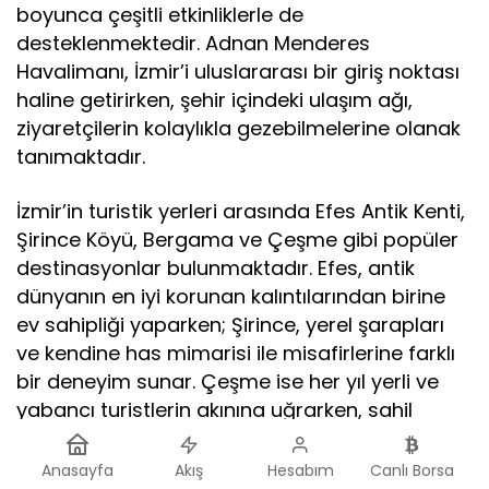
boyunca çeşitli etkinliklerle de
desteklenmektedir. Adnan Menderes
Havalimanı, İzmir’i uluslararası bir giriş noktası
haline getirirken, şehir içindeki ulaşım ağı,
ziyaretçilerin kolaylıkla gezebilmelerine olanak
tanımaktadır.
İzmir’in turistik yerleri arasında Efes Antik Kenti,
Şirince Köyü, Bergama ve Çeşme gibi popüler
destinasyonlar bulunmaktadır. Efes, antik
dünyanın en iyi korunan kalıntılarından birine
ev sahipliği yaparken; Şirince, yerel şarapları
ve kendine has mimarisi ile misafirlerine farklı
bir deneyim sunar. Çeşme ise her yıl yerli ve
yabancı turistlerin akınına uğrarken, sahil
beldesindeki plajlar ve su sporları aktiviteleri ile
büyük ilgi görmektedir. İzmir’in kültürel
Anasayfa
Akış
Hesabım
Canlı Borsa