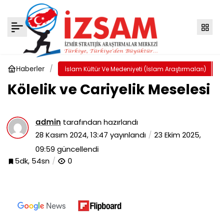
Çok Evlilik Meselesi ve Hz. Peygamber’in
Çok Evliliği
Yorum Yap
Paylaş
Haberler
İslam Kültür Ve Medeniyeti (İslam Araştırmaları)
Kölelik ve Cariyelik Meselesi
admin
tarafından hazırlandı
28 Kasım 2024, 13:47
yayınlandı
23 Ekim 2025,
09:59
güncellendi
5dk, 54sn
0