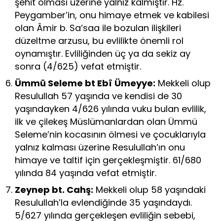
şehit olması üzerine yalnız kalmıştır. Hz.
Peygamber’in, onu himaye etmek ve kabilesi
olan Âmir b. Sa‘saa ile bozulan ilişkileri
düzeltme arzusu, bu evlilikte önemli rol
oynamıştır. Evliliğinden üç ya da sekiz ay
sonra (4/625) vefat etmiştir.
Ümmü Seleme bt Ebî Ümeyye:
Mekkeli olup
Resulullah 57 yaşında ve kendisi de 30
yaşındayken 4/626 yılında vuku bulan evlilik,
ilk ve çilekeş Müslümanlardan olan Ümmü
Seleme’nin kocasının ölmesi ve çocuklarıyla
yalnız kalması üzerine Resulullah’ın onu
himaye ve taltif için gerçekleşmiştir. 61/680
yılında 84 yaşında vefat etmiştir.
Zeynep bt. Cahş:
Mekkeli olup 58 yaşındaki
Resulullah’la evlendiğinde 35 yaşındaydı.
5/627 yılında gerçekleşen evliliğin sebebi,