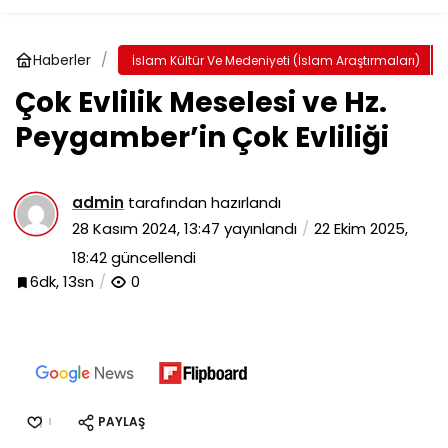
Haberler
İslam Kültür Ve Medeniyeti (İslam Araştırmaları)
Çok Evlilik Meselesi ve Hz.
Peygamber’in Çok Evliliği
admin
tarafından hazırlandı
28 Kasım 2024, 13:47
yayınlandı
22 Ekim 2025,
18:42
güncellendi
6dk, 13sn
0
PAYLAŞ