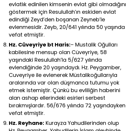
evlatlık edinilen kimsenin evlat gibi olmadığını
göstermek için Resulullah’ın eskiden evlat
edindiği Zeyd’den boşanan Zeyneb’le
evlenmesidir. Zeyb, 20/641 yılında 50 yaşında
vefat etmiştir.
Hz. Cüveyriye bt Haris:
– Mustalik Oğulları
kabilesine mensup olan Cüveyriye, 58
yaşındaki Resulullah’la 5/627 yılında
evlendiğinde 20 yaşındaydı. Hz. Peygamber,
Cuveyriye ile evlenerek Müstalikoğullarıyla
aralarında var olan düşmanca tutumu yok
etmek istemiştir. Çünkü bu evliliğin haberini
alan ashap ellerindeki esirleri serbest
bırakmışlardır. 56/676 yılında 72 yaşındayken
vefat etmiştir.
Hz. Reyhane:
Kurayza Yahudilerinden olup
Hz. Peygamber, Yahudilerin İslam aleyhinde