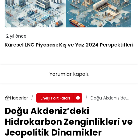
2 yıl önce
Küresel LNG Piyasası: Kış ve Yaz 2024 Perspektifleri
Yorumlar kapalı.
Haberler
Doğu Akdeniz’deki
Enerji Politikaları
Hidrokarbon
Doğu Akdeniz’deki
Zenginlikleri ve
Jeopolitik
Hidrokarbon Zenginlikleri ve
Dinamikler
Jeopolitik Dinamikler