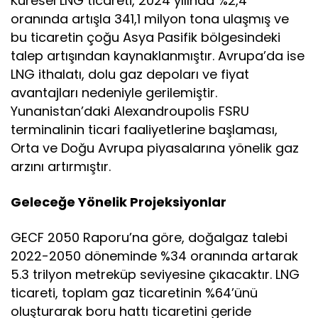
Küresel LNG ticareti, 2024 yılında %2,4
oranında artışla 341,1 milyon tona ulaşmış ve
bu ticaretin çoğu Asya Pasifik bölgesindeki
talep artışından kaynaklanmıştır. Avrupa’da ise
LNG ithalatı, dolu gaz depoları ve fiyat
avantajları nedeniyle gerilemiştir.
Yunanistan’daki Alexandroupolis FSRU
terminalinin ticari faaliyetlerine başlaması,
Orta ve Doğu Avrupa piyasalarına yönelik gaz
arzını artırmıştır.
Geleceğe Yönelik Projeksiyonlar
GECF 2050 Raporu’na göre, doğalgaz talebi
2022-2050 döneminde %34 oranında artarak
5.3 trilyon metreküp seviyesine çıkacaktır. LNG
ticareti, toplam gaz ticaretinin %64’ünü
oluşturarak boru hattı ticaretini geride