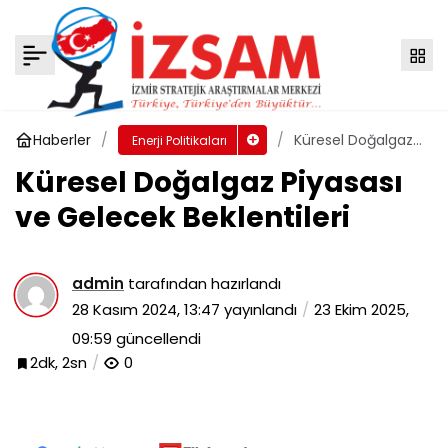
Doğu Akdeniz’deki Hidrokarbon
Zenginlikleri ve Jeopolitik Dinamikler
Yorum Yap
Paylaş
Haberler
Küresel Doğalgaz
Enerji Politikaları
Piyasası ve
Küresel Doğalgaz Piyasası
Gelecek
Beklentileri
ve Gelecek Beklentileri
admin
tarafından hazırlandı
28 Kasım 2024, 13:47
yayınlandı
23 Ekim 2025,
09:59
güncellendi
2dk, 2sn
0