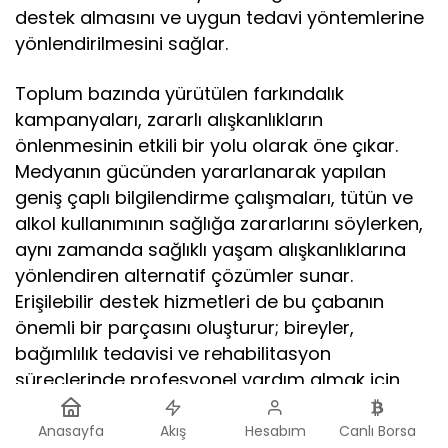
destek almasını ve uygun tedavi yöntemlerine
yönlendirilmesini sağlar.
Toplum bazında yürütülen farkındalık
kampanyaları, zararlı alışkanlıkların
önlenmesinin etkili bir yolu olarak öne çıkar.
Medyanın gücünden yararlanarak yapılan
geniş çaplı bilgilendirme çalışmaları, tütün ve
alkol kullanımının sağlığa zararlarını söylerken,
aynı zamanda sağlıklı yaşam alışkanlıklarına
yönlendiren alternatif çözümler sunar.
Erişilebilir destek hizmetleri de bu çabanın
önemli bir parçasını oluşturur; bireyler,
bağımlılık tedavisi ve rehabilitasyon
süreçlerinde profesyonel yardım almak için
çeşitli kaynaklara başvurabilmelidir. Sonuç
olarak, zararlı alışkanlıkların önlenmesi, toplum
Anasayfa
Akış
Hesabım
Canlı Borsa