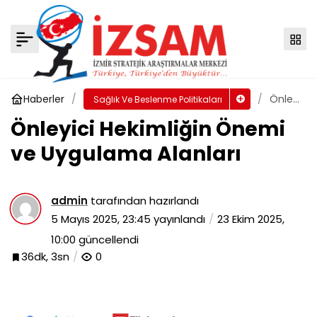
Önleyici Hekimliğin Önemi ve Uygulama
Alanları
Yorum Yap
Haberler
Önleyici
Sağlık Ve Beslenme Politikaları
Hekimliği
Önleyici Hekimliğin Önemi
Önemi
ve
ve Uygulama Alanları
Uygulam
Alanları
admin
tarafından hazırlandı
5 Mayıs 2025, 23:45
yayınlandı
23 Ekim 2025,
10:00
güncellendi
36dk, 3sn
0