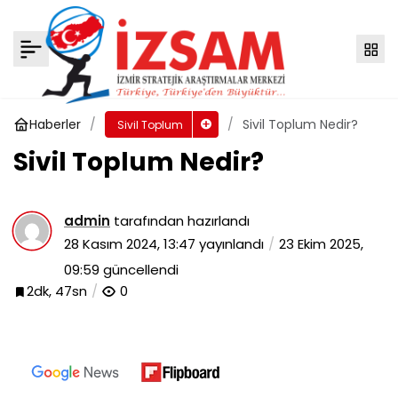
Şiddetle Mücadelede Sivil Toplumun Yeri
Yorum Yap
Paylaş
Haberler
Sivil Toplum Nedir?
Sivil Toplum
Sivil Toplum Nedir?
admin
tarafından hazırlandı
28 Kasım 2024, 13:47
yayınlandı
23 Ekim 2025,
09:59
güncellendi
2dk, 47sn
0