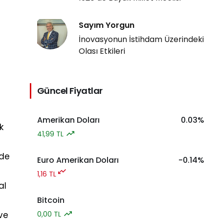
Sayım Yorgun
İnovasyonun İstihdam Üzerindeki
Olası Etkileri
Güncel Fiyatlar
Amerikan Doları
0.03%
k
41,99 TL
rde
Euro Amerikan Doları
-0.14%
1,16 TL
al
Bitcoin
ve
0,00 TL