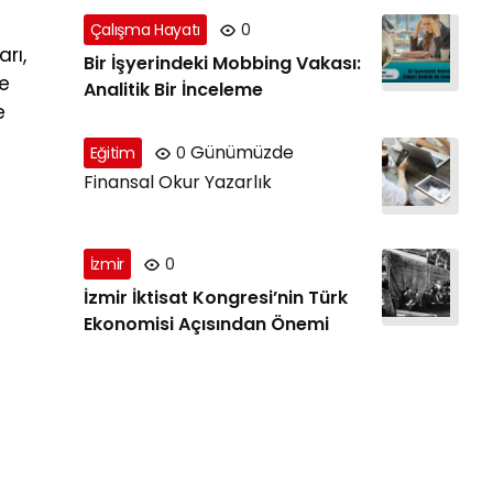
Çalışma Hayatı
0
arı,
Bir İşyerindeki Mobbing Vakası:
de
Analitik Bir İnceleme
e
Günümüzde
Eğitim
0
Finansal Okur Yazarlık
İzmir
0
İzmir İktisat Kongresi’nin Türk
Ekonomisi Açısından Önemi