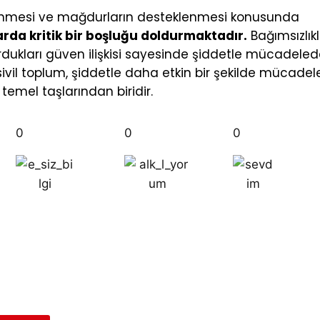
önlenmesi ve mağdurların desteklenmesi konusunda
arda kritik bir boşluğu doldurmaktadır.
Bağımsızlıkl
 kurdukları güven ilişkisi sayesinde şiddetle mücadele
r sivil toplum, şiddetle daha etkin bir şekilde mücadel
emel taşlarından biridir.
0
0
0