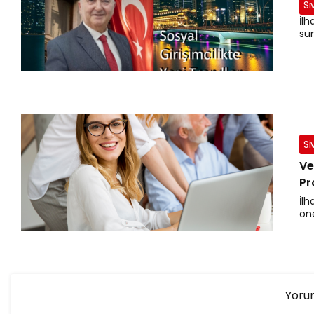
Si
İlh
su
Si
Ve
Pr
İlh
ön
Yorum