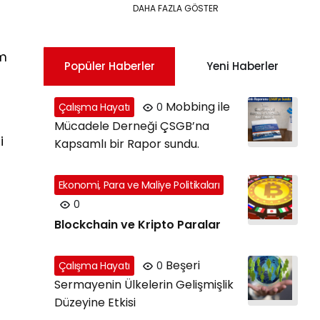
DAHA FAZLA GÖSTER
im
Popüler Haberler
Yeni Haberler
Mobbing ile
Çalışma Hayatı
0
Mücadele Derneği ÇSGB’na
i
Kapsamlı bir Rapor sundu.
Ekonomi, Para ve Maliye Politikaları
0
Blockchain ve Kripto Paralar
Beşeri
Çalışma Hayatı
0
Sermayenin Ülkelerin Gelişmişlik
Düzeyine Etkisi