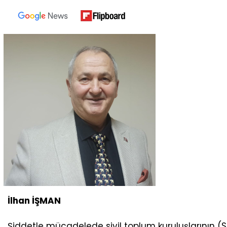
İlhan İŞMAN
Şiddetle mücadelede sivil toplum kuruluşlarının (