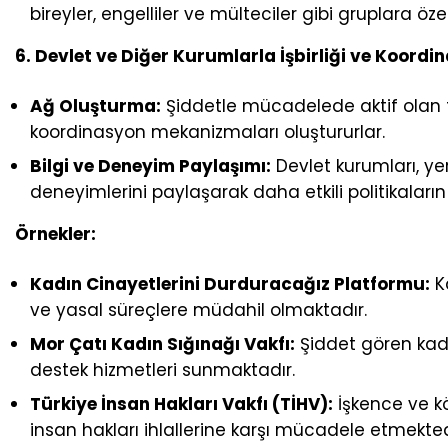
bireyler, engelliler ve mülteciler gibi gruplara öze
6. Devlet ve Diğer Kurumlarla İşbirliği ve Koordi
Ağ Oluşturma:
Şiddetle mücadelede aktif olan fa
koordinasyon mekanizmaları oluştururlar.
Bilgi ve Deneyim Paylaşımı:
Devlet kurumları, ye
deneyimlerini paylaşarak daha etkili politikaların
Örnekler:
Kadın Cinayetlerini Durduracağız Platformu:
K
ve yasal süreçlere müdahil olmaktadır.
Mor Çatı Kadın Sığınağı Vakfı:
Şiddet gören kadı
destek hizmetleri sunmaktadır.
Türkiye İnsan Hakları Vakfı (TİHV):
İşkence ve 
insan hakları ihlallerine karşı mücadele etmekted