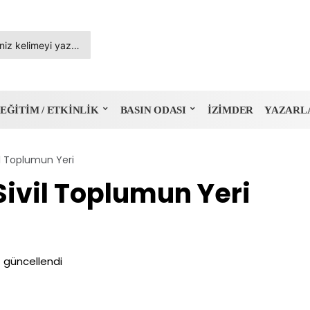
EĞITIM / ETKINLIK
BASIN ODASI
İZIMDER
YAZARL
l Toplumun Yeri
ivil Toplumun Yeri
7
güncellendi