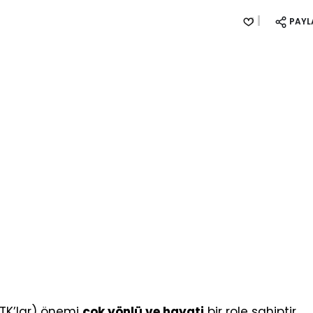
PAYL
STK’lar) önemi
çok yönlü ve hayati
bir role sahiptir.