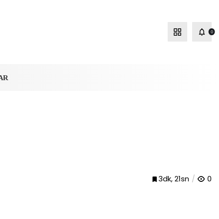
0
AR
3dk, 21sn
0