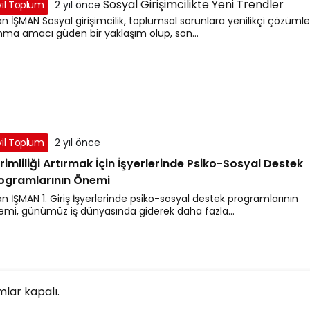
Sosyal Girişimcilikte Yeni Trendler
vil Toplum
2 yıl önce
an İŞMAN Sosyal girişimcilik, toplumsal sorunlara yenilikçi çözümle
nma amacı güden bir yaklaşım olup, son...
vil Toplum
2 yıl önce
rimliliği Artırmak İçin İşyerlerinde Psiko-Sosyal Destek
ogramlarının Önemi
an İŞMAN 1. Giriş İşyerlerinde psiko-sosyal destek programlarının
emi, günümüz iş dünyasında giderek daha fazla...
lar kapalı.