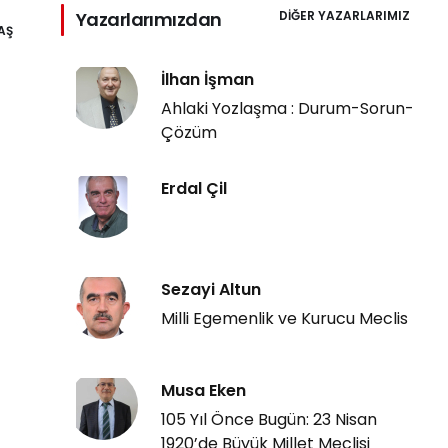
Yazarlarımızdan
DIĞER YAZARLARIMIZ
AŞ
İlhan İşman
Ahlaki Yozlaşma : Durum-Sorun-
Çözüm
Erdal Çil
Sezayi Altun
Milli Egemenlik ve Kurucu Meclis
Musa Eken
105 Yıl Önce Bugün: 23 Nisan
1920’de Büyük Millet Meclisi