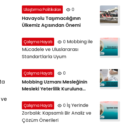
Ulaştırma Politikaları
0
Havayolu Taşımacılığının
Ülkemiz Açısından Önemi
Mobbing ile
Çalışma Hayatı
0
Mücadele ve Uluslararası
Standartlarla Uyum
Çalışma Hayatı
0
ta
Mobbing Uzmanı Mesleğinin
Mesleki Yeterlilik Kuruluna
Önerilmesi ve Gerekli Nitelikler
 ve
İş Yerinde
Çalışma Hayatı
0
Zorbalık: Kapsamlı Bir Analiz ve
Çözüm Önerileri