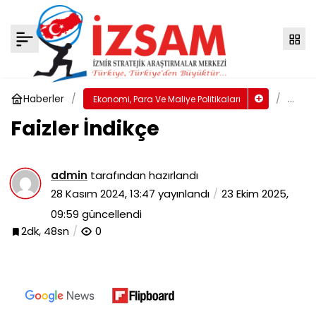
2025 Bütçesi
Yorum Yap
Paylaş
Haberler
Faizle
Ekonomi, Para Ve Maliye Politikaları
İndik
Faizler İndikçe
admin
tarafından hazırlandı
28 Kasım 2024, 13:47
yayınlandı
23 Ekim 2025,
09:59
güncellendi
2dk, 48sn
0