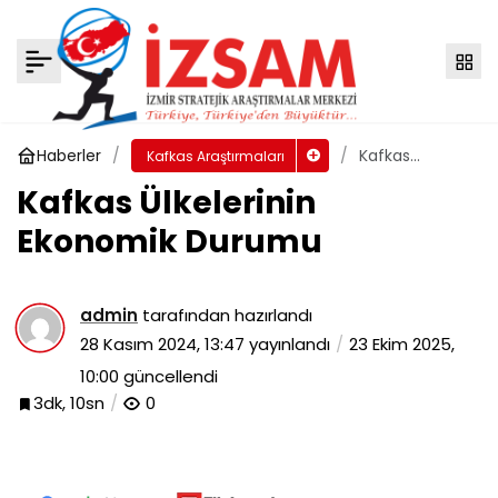
Türkiye-Ermenistan İlişkileri
Yorum Yap
Paylaş
Haberler
Kafkas
Kafkas Araştırmaları
Ülkelerinin
Kafkas Ülkelerinin
Ekonomik
Durumu
Ekonomik Durumu
admin
tarafından hazırlandı
28 Kasım 2024, 13:47
yayınlandı
23 Ekim 2025,
10:00
güncellendi
3dk, 10sn
0