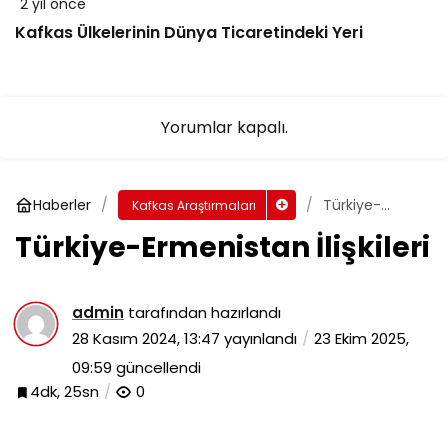
2 yıl önce
Kafkas Ülkelerinin Dünya Ticaretindeki Yeri
Yorumlar kapalı.
Haberler
Türkiye-
Kafkas Araştırmaları
Ermenistan
Türkiye-Ermenistan İlişkileri
İlişkileri
admin
tarafından hazırlandı
28 Kasım 2024, 13:47
yayınlandı
23 Ekim 2025,
09:59
güncellendi
4dk, 25sn
0