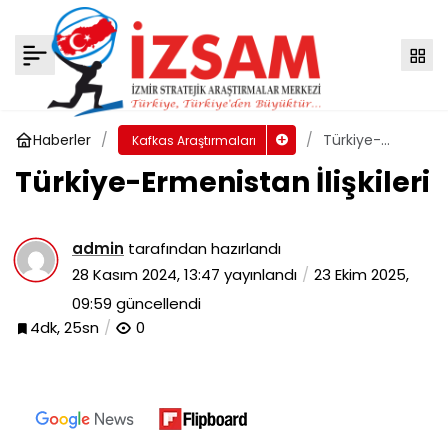
Kafkas Ülkelerinin Dünya Ticaretindeki Yeri
Yorum Yap
Paylaş
Haberler
Türkiye-
Kafkas Araştırmaları
Ermenistan
Türkiye-Ermenistan İlişkileri
İlişkileri
admin
tarafından hazırlandı
28 Kasım 2024, 13:47
yayınlandı
23 Ekim 2025,
09:59
güncellendi
4dk, 25sn
0