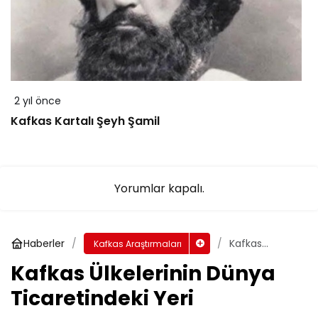
2 yıl önce
Kafkas Kartalı Şeyh Şamil
Yorumlar kapalı.
Haberler
Kafkas
Kafkas Araştırmaları
Ülkelerinin
Kafkas Ülkelerinin Dünya
Dünya
Ticaretindeki
Ticaretindeki Yeri
Yeri