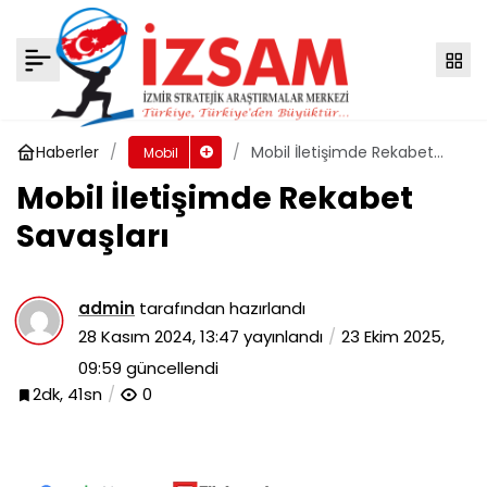
Mobile News, Latest Smartphone Reviews
& Launches
Yorum Yap
Paylaş
Haberler
Mobil İletişimde Rekabet
Mobil
Savaşları
Mobil İletişimde Rekabet
Savaşları
admin
tarafından hazırlandı
28 Kasım 2024, 13:47
yayınlandı
23 Ekim 2025,
09:59
güncellendi
2dk, 41sn
0